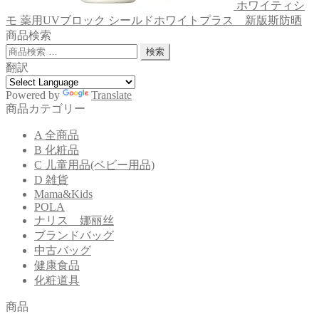
ホワイティシ
モ 薬用UVブロック シールドホワイトプラス＿新版斯防晒
商品検索
検
検索
索
翻訳
対
象:
Powered by
Translate
商品カテゴリー
A 全商品
B 化粧品
C 儿童用品(ベビー用品)
D 雑貨
Mama&Kids
POLA
ナリス 娜丽丝
ブランドバッグ
中古バッグ
健康食品
化粧道具
商品