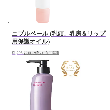
ニプルベール (乳頭、乳房＆リップ
用保護オイル)
¥
1,296
お買い物カゴに追加