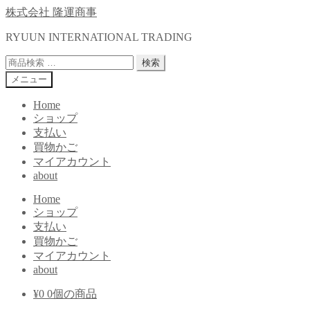
ナ
コ
株式会社 隆運商事
ビ
ン
RYUUN INTERNATIONAL TRADING
ゲ
テ
ー
ン
検
検索
シ
ツ
索
メニュー
ョ
へ
対
ン
ス
象:
Home
へ
キ
ショップ
ス
ッ
支払い
キ
プ
買物かご
ッ
マイアカウント
プ
about
Home
ショップ
支払い
買物かご
マイアカウント
about
¥
0
0個の商品