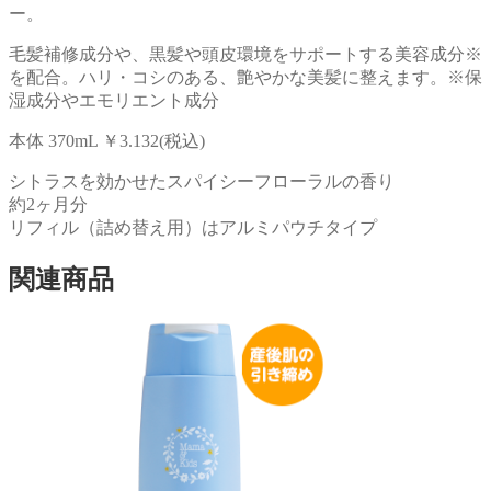
ラ
ー。
マ
毛髪補修成分や、黒髪や頭皮環境をサポートする美容成分※
ラ
を配合。ハリ・コシのある、艶やかな美髪に整えます。※保
ス
湿成分やエモリエント成分
ケ
ア
本体 370mL ￥3.132(税込)
コ
ン
シトラスを効かせたスパイシーフローラルの香り
デ
約2ヶ月分
ィ
リフィル（詰め替え用）はアルミパウチタイプ
シ
ョ
関連商品
ナ
ー
＿
范
冰
冰
同
款
個