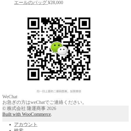
エールのバッグ
¥
28,000
WeChat
お急ぎの方はweChatでご連絡ください。
© 株式会社 隆運商事 2026
Built with WooCommerce
.
アカウント
検索