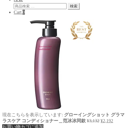
検
検索
索
Cart
0
対
象:
現在こちらを表示しています:
グローイングショット グラマ
元
現
ラスケア コンディショナー＿范冰冰同款
¥
3,132
¥
2,192
の
在
お買い物カゴに追加