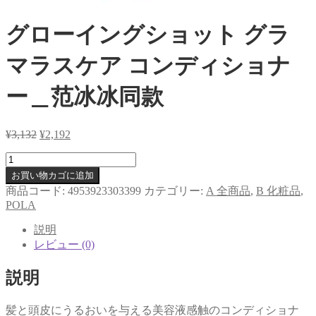
グローイングショット グラ
マラスケア コンディショナ
ー＿范冰冰同款
¥
3,132
元
¥
2,192
現
の
在
グ
価
の
ロ
お買い物カゴに追加
格
価
ー
商品コード:
4953923303399
カテゴリー:
A 全商品
,
B 化粧品
,
は
格
イ
POLA
¥3,132
は
ン
で
¥2,192
説明
グ
し
で
レビュー (0)
シ
た。
す。
ョ
説明
ッ
ト
グ
髪と頭皮にうるおいを与える美容液感触のコンディショナ