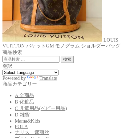
LOUIS
VUITTON バケットGM モノグラム ショルダーバッグ
商品検索
検
検索
索
翻訳
対
象:
Powered by
Translate
商品カテゴリー
A 全商品
B 化粧品
C 儿童用品(ベビー用品)
D 雑貨
Mama&Kids
POLA
ナリス 娜丽丝