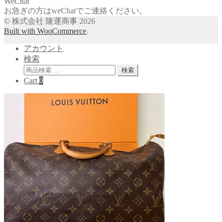
WeChat
お急ぎの方はweChatでご連絡ください。
© 株式会社 隆運商事 2026
Built with WooCommerce
.
アカウント
検索
検
検索
索
Cart
0
対
象: