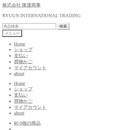
ナ
コ
株式会社 隆運商事
ビ
ン
RYUUN INTERNATIONAL TRADING
ゲ
テ
ー
ン
検
検索
シ
ツ
索
メニュー
ョ
へ
対
ン
ス
象:
Home
へ
キ
ショップ
ス
ッ
支払い
キ
プ
買物かご
ッ
マイアカウント
プ
about
Home
ショップ
支払い
買物かご
マイアカウント
about
¥
0
0個の商品