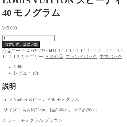
LOUIS VUITTON スピーディ
40 モノグラム
¥
45,000
LOUIS
VUITTON
お買い物カゴに追加
ス
商品コード:
4953923339411-1-1-1-1-1-1-1-1-1-2-1-1-2-1-1-2-1-1-
ピ
1-1-1-1-2
カテゴリー:
A 全商品
,
ブランドバッグ
,
中古バッグ
ー
デ
説明
ィ
レビュー (0)
40
モ
説明
ノ
グ
Louis Vuitton スピーディ40 モノグラム
ラ
ム
サイズ：高さ約23cm、幅約40cm、マチ約20cm
個
カラー：モノグラム/ブラウン