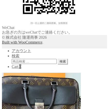
WeChat
お急ぎの方はweChatでご連絡ください。
© 株式会社 隆運商事 2026
Built with WooCommerce
.
アカウント
検索
検
検索
索
Cart
0
対
象: