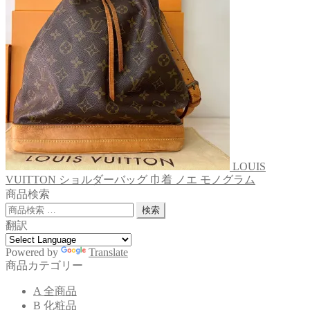
LOUIS
VUITTON ショルダーバッグ 巾着 ノエ モノグラム
商品検索
検
検索
索
翻訳
対
象:
Powered by
Translate
商品カテゴリー
A 全商品
B 化粧品