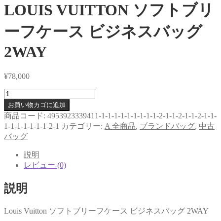
LOUIS VUITTON ソフトブリ
ーフケース ビジネスバッグ
2WAY
¥
78,000
LOUIS
VUITTON
お買い物カゴに追加
ソ
商品コード:
4953923339411-1-1-1-1-1-1-1-1-1-2-1-1-2-1-1-2-1-1-
フ
1-1-1-1-1-1-1-2-1
カテゴリー:
A 全商品
,
ブランドバッグ
,
中古
ト
バッグ
ブ
リ
説明
ー
レビュー (0)
フ
ケ
説明
ー
ス
Louis Vuitton ソフトブリーフケース ビジネスバッグ 2WAY
ビ