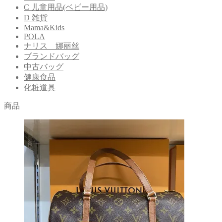
C 儿童用品(ベビー用品)
D 雑貨
Mama&Kids
POLA
ナリス 娜丽丝
ブランドバッグ
中古バッグ
健康食品
化粧道具
商品