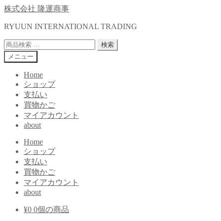
ナ
コ
株式会社 隆運商事
ビ
ン
RYUUN INTERNATIONAL TRADING
ゲ
テ
ー
ン
検
検索
シ
ツ
索
メニュー
ョ
へ
対
ン
ス
象:
Home
へ
キ
ショップ
ス
ッ
支払い
キ
プ
買物かご
ッ
マイアカウント
プ
about
Home
ショップ
支払い
買物かご
マイアカウント
about
¥
0
0個の商品