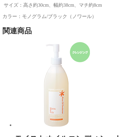
ジ
サイズ：高さ約30cm、幅約38cm、マチ約8cm
ネ
ス
カラー：モノグラム/ブラック（ノワール）
バ
ッ
関連商品
グ
2WAY
個