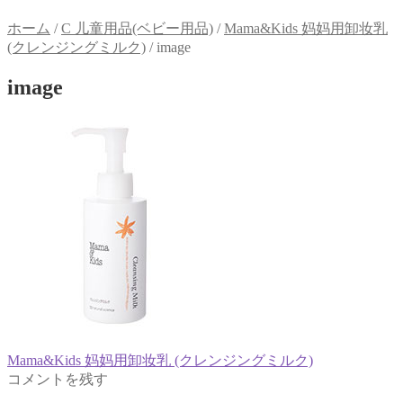
ホーム
/
C 儿童用品(ベビー用品)
/
Mama&Kids 妈妈用卸妆乳
(クレンジングミルク)
/
image
image
前
Mama&Kids 妈妈用卸妆乳 (クレンジングミルク)
投
の
コメントを残す
稿
投