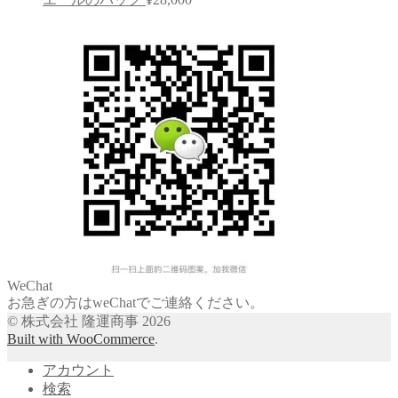
WeChat
お急ぎの方はweChatでご連絡ください。
© 株式会社 隆運商事 2026
Built with WooCommerce
.
アカウント
検索