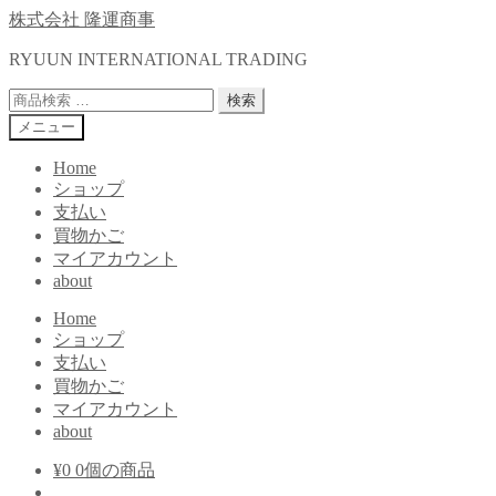
ナ
コ
株式会社 隆運商事
ビ
ン
RYUUN INTERNATIONAL TRADING
ゲ
テ
ー
ン
検
検索
シ
ツ
索
メニュー
ョ
へ
対
ン
ス
象:
Home
へ
キ
ショップ
ス
ッ
支払い
キ
プ
買物かご
ッ
マイアカウント
プ
about
Home
ショップ
支払い
買物かご
マイアカウント
about
¥
0
0個の商品