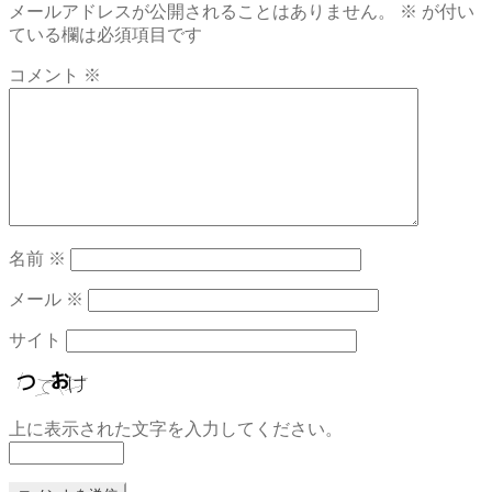
メールアドレスが公開されることはありません。
※
が付い
稿:
ナ
ている欄は必須項目です
ビ
コメント
※
ゲ
ー
シ
ョ
ン
名前
※
メール
※
サイト
上に表示された文字を入力してください。