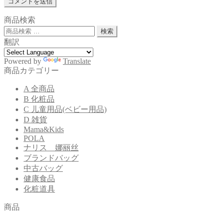
商品検索
検
検索
索
翻訳
対
象:
Powered by
Translate
商品カテゴリー
A 全商品
B 化粧品
C 儿童用品(ベビー用品)
D 雑貨
Mama&Kids
POLA
ナリス 娜丽丝
ブランドバッグ
中古バッグ
健康食品
化粧道具
商品