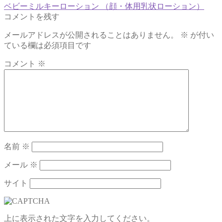
前
ベビーミルキーローション （顔・体用乳状ローション）
投
の
コメントを残す
稿
投
メールアドレスが公開されることはありません。
※
が付い
稿:
ナ
ている欄は必須項目です
ビ
コメント
※
ゲ
ー
シ
ョ
ン
名前
※
メール
※
サイト
上に表示された文字を入力してください。