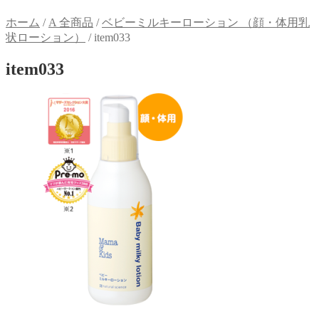
ホーム
/
A 全商品
/
ベビーミルキーローション （顔・体用乳
状ローション）
/
item033
item033