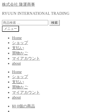
ナ
コ
株式会社 隆運商事
ビ
ン
RYUUN INTERNATIONAL TRADING
ゲ
テ
ー
ン
検
検索
シ
ツ
索
メニュー
ョ
へ
対
ン
ス
象:
Home
へ
キ
ショップ
ス
ッ
支払い
キ
プ
買物かご
ッ
マイアカウント
プ
about
Home
ショップ
支払い
買物かご
マイアカウント
about
¥
0
0個の商品