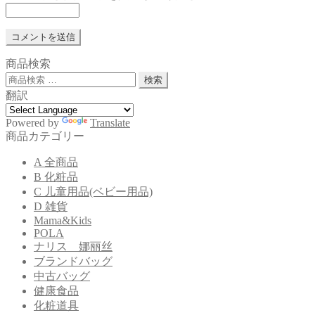
商品検索
検
検索
索
翻訳
対
象:
Powered by
Translate
商品カテゴリー
A 全商品
B 化粧品
C 儿童用品(ベビー用品)
D 雑貨
Mama&Kids
POLA
ナリス 娜丽丝
ブランドバッグ
中古バッグ
健康食品
化粧道具