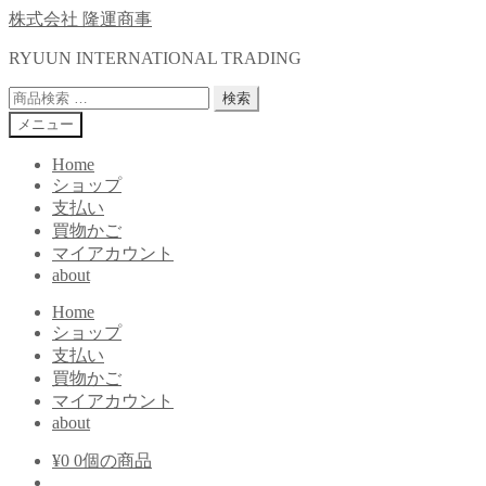
ナ
コ
株式会社 隆運商事
ビ
ン
RYUUN INTERNATIONAL TRADING
ゲ
テ
ー
ン
検
検索
シ
ツ
索
メニュー
ョ
へ
対
ン
ス
象:
Home
へ
キ
ショップ
ス
ッ
支払い
キ
プ
買物かご
ッ
マイアカウント
プ
about
Home
ショップ
支払い
買物かご
マイアカウント
about
¥
0
0個の商品