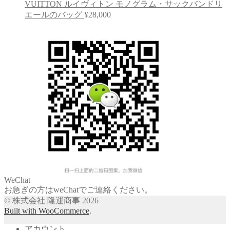
VUITTON ルイヴィトン モノグラム・サックバンドリ
エールのバッグ
¥
28,000
WeChat
お急ぎの方はweChatでご連絡ください。
© 株式会社 隆運商事 2026
Built with WooCommerce
.
アカウント