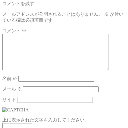
の
コメントを残す
稿
投
メールアドレスが公開されることはありません。
※
が付い
稿:
ナ
ている欄は必須項目です
ビ
コメント
※
ゲ
ー
シ
ョ
ン
名前
※
メール
※
サイト
上に表示された文字を入力してください。