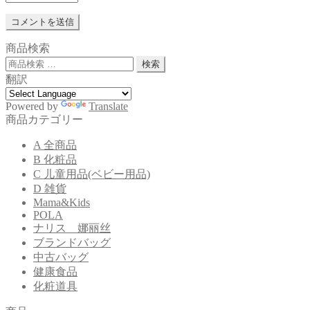
商品検索
検
検索
索
翻訳
対
象:
Powered by
Translate
商品カテゴリー
A 全商品
B 化粧品
C 儿童用品(ベビー用品)
D 雑貨
Mama&Kids
POLA
ナリス 娜丽丝
ブランドバッグ
中古バッグ
健康食品
化粧道具