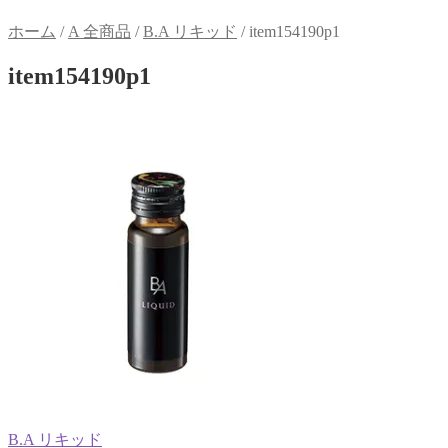
ホーム
/
A 全商品
/
B.A リキッド
/
item154190p1
item154190p1
前
B.A リキッド
投