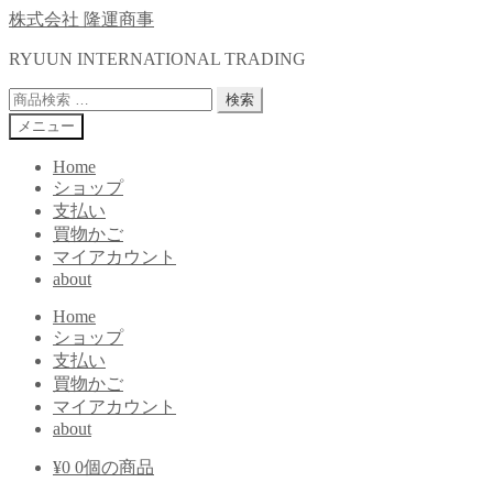
ナ
コ
株式会社 隆運商事
ビ
ン
RYUUN INTERNATIONAL TRADING
ゲ
テ
ー
ン
検
検索
シ
ツ
索
メニュー
ョ
へ
対
ン
ス
象:
Home
へ
キ
ショップ
ス
ッ
支払い
キ
プ
買物かご
ッ
マイアカウント
プ
about
Home
ショップ
支払い
買物かご
マイアカウント
about
¥
0
0個の商品