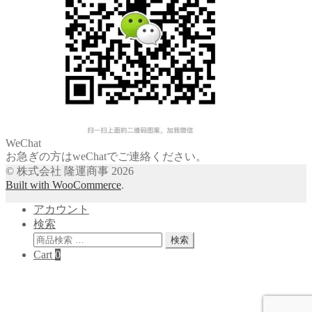
WeChat
お急ぎの方はweChatでご連絡ください。
© 株式会社 隆運商事 2026
Built with WooCommerce
.
アカウント
検索
検
検索
索
Cart
0
対
象: