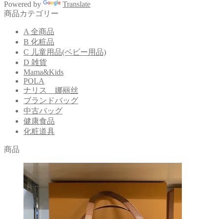
象:
Powered by
Translate
商品カテゴリー
A 全商品
B 化粧品
C 儿童用品(ベビー用品)
D 雑貨
Mama&Kids
POLA
ナリス 娜丽丝
ブランドバッグ
中古バッグ
健康食品
化粧道具
商品