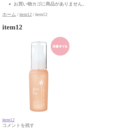
お買い物カゴに商品がありません。
ホーム
/
item12
/
item12
item12
前
item12
投
コメントを残す
の