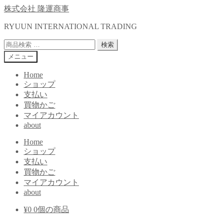
ナ
コ
株式会社 隆運商事
ビ
ン
RYUUN INTERNATIONAL TRADING
ゲ
テ
ー
ン
検
検索
シ
ツ
索
メニュー
ョ
へ
対
ン
ス
象:
Home
へ
キ
ショップ
ス
ッ
支払い
キ
プ
買物かご
ッ
マイアカウント
プ
about
Home
ショップ
支払い
買物かご
マイアカウント
about
¥
0
0個の商品