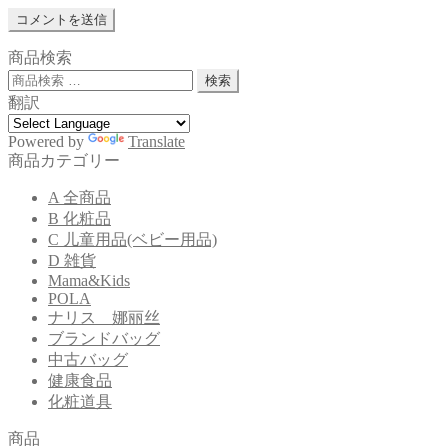
商品検索
検
検索
索
翻訳
対
象:
Powered by
Translate
商品カテゴリー
A 全商品
B 化粧品
C 儿童用品(ベビー用品)
D 雑貨
Mama&Kids
POLA
ナリス 娜丽丝
ブランドバッグ
中古バッグ
健康食品
化粧道具
商品