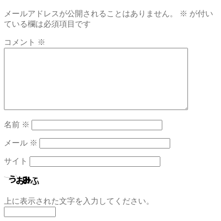
稿
投
メールアドレスが公開されることはありません。
※
が付い
稿:
ナ
ている欄は必須項目です
ビ
コメント
※
ゲ
ー
シ
ョ
ン
名前
※
メール
※
サイト
上に表示された文字を入力してください。